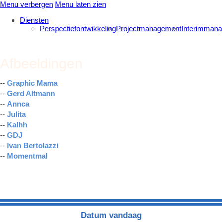
Menu verbergen
Menu laten zien
Diensten
Perspectiefontwikkeling
Projectmanagement
Interimman
Afbeeldingen
--
Graphic Mama
--
Gerd Altmann
--
Annca
--
Julita
-
-
Kalhh
--
GDJ
--
Ivan Bertolazzi
--
Momentmal
Datum vandaag