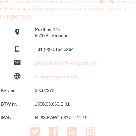
recht komen zodat zij zichzelf kunnen, durven en willen zijn.
Laten w
met elkaar op pad gaan en samen bouwen aan dat Perspectief !!!
Perspectum
Postbus 476
6800 AL Arnhem
+31 (0)6 5154 3264
pierre.linssen@perspectum.nl
www.perspectum.nl
KvK nr.
39082272
BTW nr.
1396.96.660.B.01
IBAN
NL83 RABO 0337 7411 15